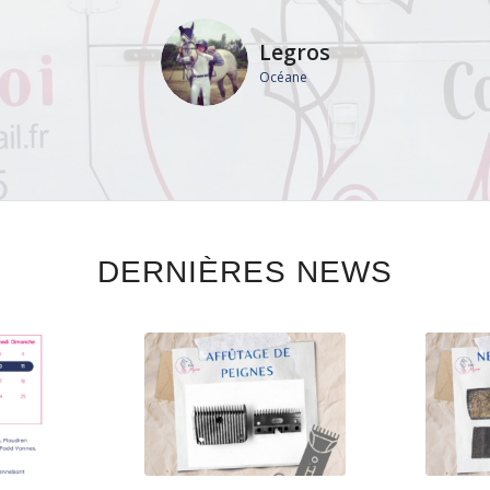
N’hésitez pas à lui faire confiance
Legros
Océane
LC
Sophie
DERNIÈRES NEWS