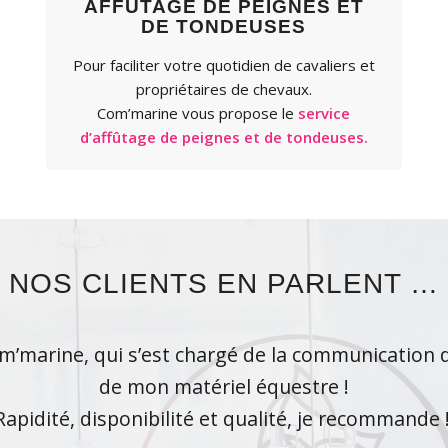
AFFÛTAGE DE PEIGNES ET
DE TONDEUSES
Pour faciliter votre quotidien de cavaliers et
propriétaires de chevaux.
Com’marine vous propose le
service
d’affûtage de peignes et de tondeuses.
NOS CLIENTS EN PARLENT …
om’marine, qui s’est chargé de la communication
s appel à Marine pour l’entretien de mes couvert
Un rapport qualité prix qui est imbattable
de mon matériel équestre !
Rapidité, disponibilité et qualité, je recommande !
Marine est rapide sérieuse et minutieuse.