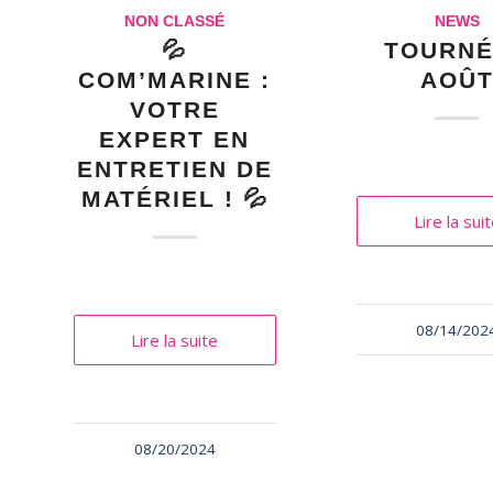
NON CLASSÉ
NEWS
💦
TOURN
COM’MARINE :
AOÛ
VOTRE
EXPERT EN
ENTRETIEN DE
MATÉRIEL ! 💦
Lire la sui
08/14/202
Lire la suite
08/20/2024