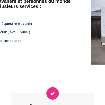
cavaliers et personnes du monde
lusieurs services :
 équestre et canin
uir (lavé + huilé )
de tondeuses