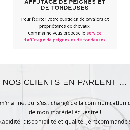
AFFÛTAGE DE PEIGNES ET
DE TONDEUSES
Pour faciliter votre quotidien de cavaliers et
propriétaires de chevaux.
Com’marine vous propose le
service
d’affûtage de peignes et de tondeuses.
NOS CLIENTS EN PARLENT …
om’marine, qui s’est chargé de la communication
s appel à Marine pour l’entretien de mes couvert
Un rapport qualité prix qui est imbattable
de mon matériel équestre !
Rapidité, disponibilité et qualité, je recommande !
Marine est rapide sérieuse et minutieuse.