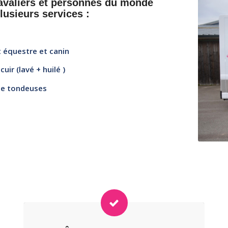
cavaliers et personnes du monde
lusieurs services :
 équestre et canin
uir (lavé + huilé )
de tondeuses