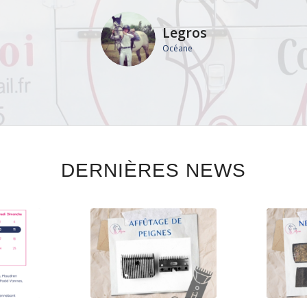
N’hésitez pas à lui faire confiance
Legros
Océane
LC
Sophie
DERNIÈRES NEWS