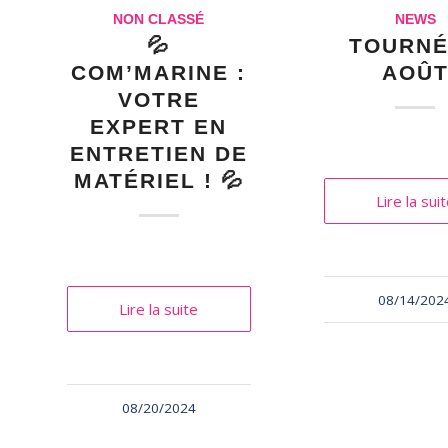
NON CLASSÉ
NEWS
💦
TOURN
COM’MARINE :
AOÛ
VOTRE
EXPERT EN
ENTRETIEN DE
MATÉRIEL ! 💦
Lire la sui
08/14/202
Lire la suite
08/20/2024